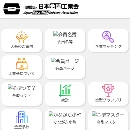
会員名簿
入会のご案内
企業マッチング
会員ページ
工業会について
金型って？
統計
金型グランプリ
かながた小町
金型マスター
金型学校